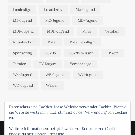
Landesliga
Lokalderby
MA-Jugend
MB-Jugend
MC-Jugend
MD-Jugend
MDI-Jugend
MDII-Jugend
Minis
Netphen
Neunkirchen
Pokal
Pokal Pokalfight
Sponsoring
SSV95
SSV95 Wissen
Trikots
Turnier
TV Engers
Verbandsliga
WA-Jugend
WB-Jugend
WC-Jugend
WD-Jugend
Wissen
Datenschutz und Cookies: Diese Website verwendet Cookies. Wenn du
die Website weiterhin nutzt, stimmst du der Verwendung von Cookies
zu.
Weitere Informationen, beispielsweise zur Kontrolle von Cookies,
findest du hier:
Cookie-Richtlinie
© 2024 SSV95 WISSEN. DESIGNED BY
FABRENNER
.