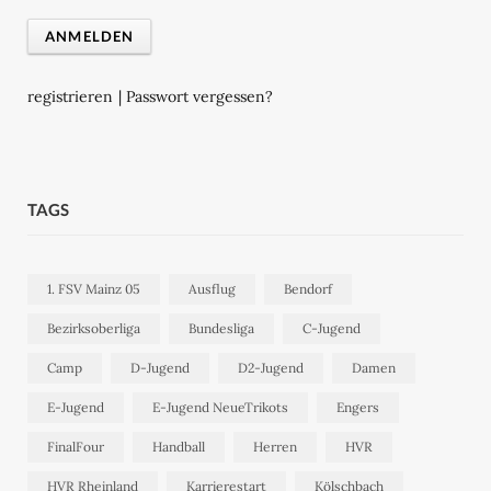
registrieren
|
Passwort vergessen?
TAGS
1. FSV Mainz 05
Ausflug
Bendorf
Bezirksoberliga
Bundesliga
C-Jugend
Camp
D-Jugend
D2-Jugend
Damen
E-Jugend
E-Jugend NeueTrikots
Engers
FinalFour
Handball
Herren
HVR
HVR Rheinland
Karrierestart
Kölschbach