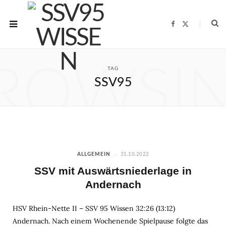
F
X
a
(
c
T
e
w
b
i
o
t
o
t
ROWSI
TAG
k
e
r
SSV95
)
ALLGEMEIN
31.10.2022
SSV mit Auswärtsniederlage in
Andernach
HSV Rhein-Nette II – SSV 95 Wissen 32:26 (13:12)
Andernach. Nach einem Wochenende Spielpause folgte das