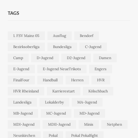
TAGS
1. FSV Mainz 05
Ausflug
Bendorf
Bezirksoberliga
Bundesliga
C-Jugend
Camp
D-Jugend
D2-Jugend
Damen
E-Jugend
E-Jugend NeueTrikots
Engers
FinalFour
Handball
Herren
HVR
HVR Rheinland
Karrierestart
Kölschbach
Landesliga
Lokalderby
MA-Jugend
MB-Jugend
MC-Jugend
MD-Jugend
MDI-Jugend
MDII-Jugend
Minis
Netphen
Neunkirchen
Pokal
Pokal Pokalfight