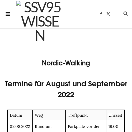
F
X
a
(
c
T
e
w
b
i
o
t
o
t
k
e
r
)
Nordic-Walking
Termine für August und September
2022
Datum
Weg
Treffpunkt
Uhrzeit
02.08.2022
Rund um
Parkplatz vor der
19.00