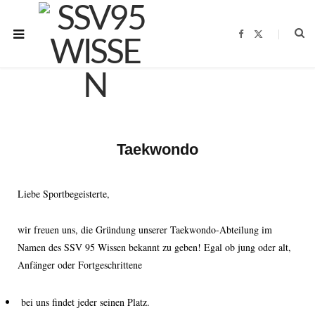
F
X
a
(
c
T
e
w
b
i
o
t
o
t
k
e
r
)
Taekwondo
Liebe Sportbegeisterte,
wir freuen uns, die Gründung unserer Taekwondo-Abteilung im
Namen des SSV 95 Wissen bekannt zu geben! Egal ob jung oder alt,
Anfänger oder Fortgeschrittene
bei uns findet jeder seinen Platz.