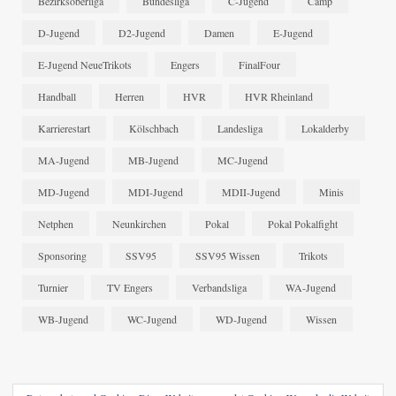
Bezirksoberliga
Bundesliga
C-Jugend
Camp
D-Jugend
D2-Jugend
Damen
E-Jugend
E-Jugend NeueTrikots
Engers
FinalFour
Handball
Herren
HVR
HVR Rheinland
Karrierestart
Kölschbach
Landesliga
Lokalderby
MA-Jugend
MB-Jugend
MC-Jugend
MD-Jugend
MDI-Jugend
MDII-Jugend
Minis
Netphen
Neunkirchen
Pokal
Pokal Pokalfight
Sponsoring
SSV95
SSV95 Wissen
Trikots
Turnier
TV Engers
Verbandsliga
WA-Jugend
WB-Jugend
WC-Jugend
WD-Jugend
Wissen