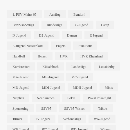
1. FSV Mainz 05
Ausflug
Bendorf
Bezirksoberliga
Bundesliga
C-Jugend
Camp
D-Jugend
D2-Jugend
Damen
E-Jugend
E-Jugend NeueTrikots
Engers
FinalFour
Handball
Herren
HVR
HVR Rheinland
Karrierestart
Kölschbach
Landesliga
Lokalderby
MA-Jugend
MB-Jugend
MC-Jugend
MD-Jugend
MDI-Jugend
MDII-Jugend
Minis
Netphen
Neunkirchen
Pokal
Pokal Pokalfight
Sponsoring
SSV95
SSV95 Wissen
Trikots
Turnier
TV Engers
Verbandsliga
WA-Jugend
WB-Jugend
WC-Jugend
WD-Jugend
Wissen