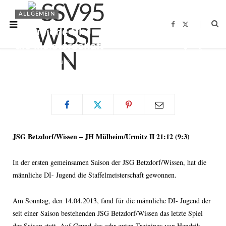
ALLGEMEIN
F
X
Männliche DI-Jugend holt sich
a
(
c
T
die Meisterschaft
e
w
b
i
o
t
BY
FABIAN BRENNER
16.04.2013
o
t
k
e
r
)
JSG Betzdorf/Wissen – JH Mülheim/Urmitz II 21:12 (9:3)
In der ersten gemeinsamen Saison der JSG Betzdorf/Wissen, hat die
männliche DI- Jugend die Staffelmeisterschaft gewonnen.
Am Sonntag, den 14.04.2013, fand für die männliche DI- Jugend der
seit einer Saison bestehenden JSG Betzdorf/Wissen das letzte Spiel
der Saison statt. Auf Grund des sehr guten Trainings von Hendrik