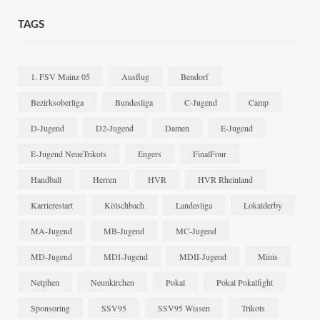
TAGS
1. FSV Mainz 05
Ausflug
Bendorf
Bezirksoberliga
Bundesliga
C-Jugend
Camp
D-Jugend
D2-Jugend
Damen
E-Jugend
E-Jugend NeueTrikots
Engers
FinalFour
Handball
Herren
HVR
HVR Rheinland
Karrierestart
Kölschbach
Landesliga
Lokalderby
MA-Jugend
MB-Jugend
MC-Jugend
MD-Jugend
MDI-Jugend
MDII-Jugend
Minis
Netphen
Neunkirchen
Pokal
Pokal Pokalfight
Sponsoring
SSV95
SSV95 Wissen
Trikots