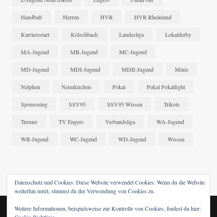
Handball
Herren
HVR
HVR Rheinland
Karrierestart
Kölschbach
Landesliga
Lokalderby
MA-Jugend
MB-Jugend
MC-Jugend
MD-Jugend
MDI-Jugend
MDII-Jugend
Minis
Netphen
Neunkirchen
Pokal
Pokal Pokalfight
Sponsoring
SSV95
SSV95 Wissen
Trikots
Turnier
TV Engers
Verbandsliga
WA-Jugend
WB-Jugend
WC-Jugend
WD-Jugend
Wissen
Datenschutz und Cookies: Diese Website verwendet Cookies. Wenn du die Website
weiterhin nutzt, stimmst du der Verwendung von Cookies zu.
Weitere Informationen, beispielsweise zur Kontrolle von Cookies, findest du hier:
© 2024 SSV95 WISSEN. DESIGNED BY
FABRENNER
.