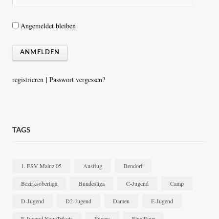
Angemeldet bleiben
registrieren
|
Passwort vergessen?
TAGS
1. FSV Mainz 05
Ausflug
Bendorf
Bezirksoberliga
Bundesliga
C-Jugend
Camp
D-Jugend
D2-Jugend
Damen
E-Jugend
E-Jugend NeueTrikots
Engers
FinalFour