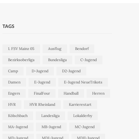
TAGS
1. FSV Mainz 05
Ausflug
Bendorf
Bezirksoberliga
Bundesliga
C-Jugend
Camp
D-Jugend
D2-Jugend
Damen
E-Jugend
E-Jugend NeueTrikots
Engers
FinalFour
Handball
Herren
HVR
HVR Rheinland
Karrierestart
Kölschbach
Landesliga
Lokalderby
MA-Jugend
MB-Jugend
MC-Jugend
MD-Jugend
MDI-Jugend
MDII-Jugend