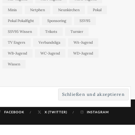
Minis
Netphen
Neunkirchen
Pokal
Pokal Pokalfight
Sponsoring
SSV95
SSV95 Wissen
Trikots
Turnier
TV Engers
Verbandsliga
WA-Jugend
WB-Jugend
WC-Jugend
WD-Jugend
Wissen
FACEBOOK
X (TWITTER)
INSTAGRAM