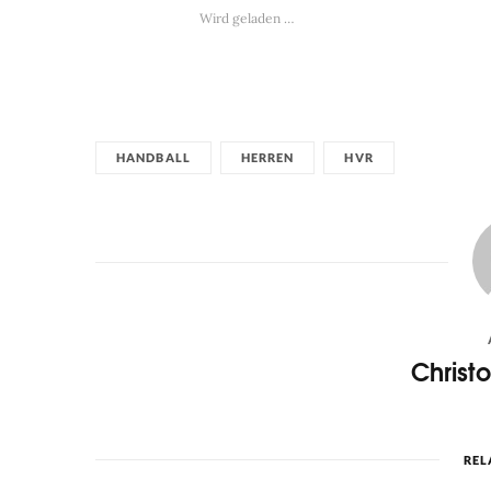
Wird geladen …
HANDBALL
HERREN
HVR
Christ
REL