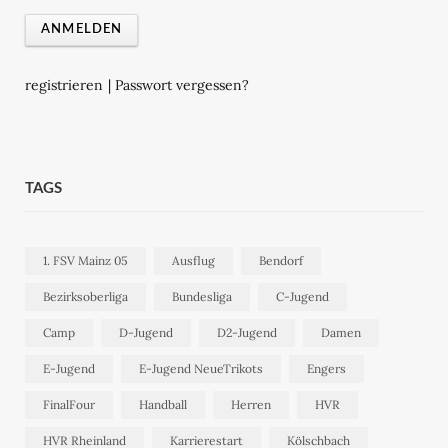
registrieren
|
Passwort vergessen?
TAGS
1. FSV Mainz 05
Ausflug
Bendorf
Bezirksoberliga
Bundesliga
C-Jugend
Camp
D-Jugend
D2-Jugend
Damen
E-Jugend
E-Jugend NeueTrikots
Engers
FinalFour
Handball
Herren
HVR
HVR Rheinland
Karrierestart
Kölschbach