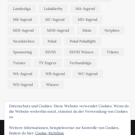
Landesliga
Lokalderby
MA-Jugend
MB-Jugend
MC-Jugend
MD-Jugend
MDI-Jugend
MDII-Jugend
Minis
Netphen
Neunkirchen
Pokal
Pokal Pokalfight
Sponsoring
SSV95
SSV95 Wissen
Trikots
Turnier
TV Engers
Verbandsliga
WA-Jugend
WB-Jugend
WC-Jugend
WD-Jugend
Wissen
Datenschutz und Cookies: Diese Website verwendet Cookies. Wenn du
die Website weiterhin nutzt, stimmst du der Verwendung von Cookies
zu.
Weitere Informationen, beispielsweise zur Kontrolle von Cookies,
© 2024 SSV95 WISSEN. DESIGNED BY
FABRENNER
.
findest du hier:
Cookie-Richtlinie