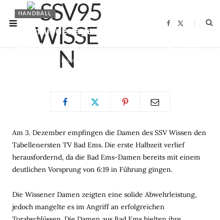
HANDBALL
F
X
Heimniederlage für die SSV
a
(
c
T
Damen
e
w
b
i
o
t
o
t
BY
CHRISTOPHER NICKEL
11.12.2023
k
e
r
)
Am 3. Dezember empfingen die Damen des SSV Wissen den
Tabellenersten TV Bad Ems. Die erste Halbzeit verlief
herausfordernd, da die Bad Ems-Damen bereits mit einem
deutlichen Vorsprung von 6:19 in Führung gingen.
Die Wissener Damen zeigten eine solide Abwehrleistung,
jedoch mangelte es im Angriff an erfolgreichen
Torabschlüssen. Die Damen aus Bad Ems hielten ihre