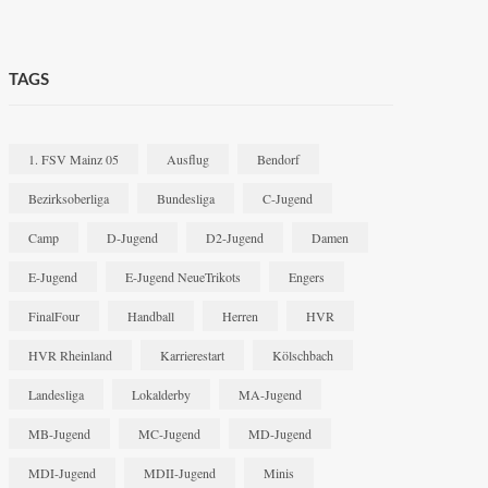
TAGS
1. FSV Mainz 05
Ausflug
Bendorf
Bezirksoberliga
Bundesliga
C-Jugend
Camp
D-Jugend
D2-Jugend
Damen
E-Jugend
E-Jugend NeueTrikots
Engers
FinalFour
Handball
Herren
HVR
HVR Rheinland
Karrierestart
Kölschbach
Landesliga
Lokalderby
MA-Jugend
MB-Jugend
MC-Jugend
MD-Jugend
MDI-Jugend
MDII-Jugend
Minis