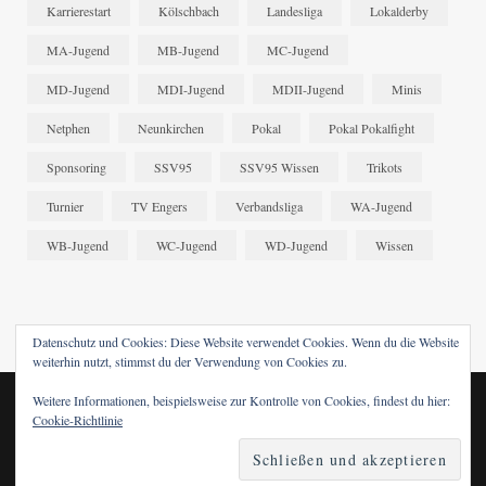
Karrierestart
Kölschbach
Landesliga
Lokalderby
MA-Jugend
MB-Jugend
MC-Jugend
MD-Jugend
MDI-Jugend
MDII-Jugend
Minis
Netphen
Neunkirchen
Pokal
Pokal Pokalfight
Sponsoring
SSV95
SSV95 Wissen
Trikots
Turnier
TV Engers
Verbandsliga
WA-Jugend
WB-Jugend
WC-Jugend
WD-Jugend
Wissen
Datenschutz und Cookies: Diese Website verwendet Cookies. Wenn du die Website
weiterhin nutzt, stimmst du der Verwendung von Cookies zu.
Weitere Informationen, beispielsweise zur Kontrolle von Cookies, findest du hier:
© 2024 SSV95 WISSEN. DESIGNED BY
FABRENNER
.
Cookie-Richtlinie
FACEBOOK
X (TWITTER)
INSTAGRAM