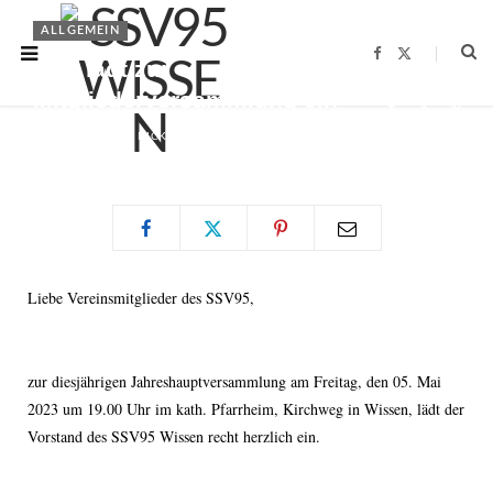
ALLGEMEIN
F
X
SSV lädt zur
a
(
c
T
Mitgliederversammlung ein
e
w
b
i
o
t
BY
CHRISTOPHER NICKEL
13.04.2023
o
t
k
e
r
)
Liebe Vereinsmitglieder des SSV95,
zur diesjährigen Jahreshauptversammlung am Freitag, den 05. Mai
2023 um 19.00 Uhr im kath. Pfarrheim, Kirchweg in Wissen, lädt der
Vorstand des SSV95 Wissen recht herzlich ein.