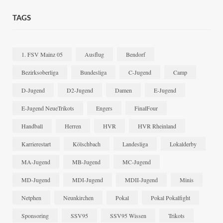
TAGS
1. FSV Mainz 05
Ausflug
Bendorf
Bezirksoberliga
Bundesliga
C-Jugend
Camp
D-Jugend
D2-Jugend
Damen
E-Jugend
E-Jugend NeueTrikots
Engers
FinalFour
Handball
Herren
HVR
HVR Rheinland
Karrierestart
Kölschbach
Landesliga
Lokalderby
MA-Jugend
MB-Jugend
MC-Jugend
MD-Jugend
MDI-Jugend
MDII-Jugend
Minis
Netphen
Neunkirchen
Pokal
Pokal Pokalfight
Sponsoring
SSV95
SSV95 Wissen
Trikots