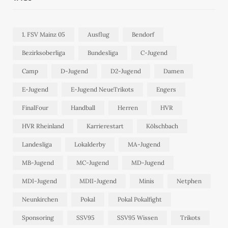
1. FSV Mainz 05
Ausflug
Bendorf
Bezirksoberliga
Bundesliga
C-Jugend
Camp
D-Jugend
D2-Jugend
Damen
E-Jugend
E-Jugend NeueTrikots
Engers
FinalFour
Handball
Herren
HVR
HVR Rheinland
Karrierestart
Kölschbach
Landesliga
Lokalderby
MA-Jugend
MB-Jugend
MC-Jugend
MD-Jugend
MDI-Jugend
MDII-Jugend
Minis
Netphen
Neunkirchen
Pokal
Pokal Pokalfight
Sponsoring
SSV95
SSV95 Wissen
Trikots