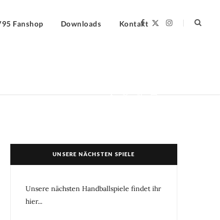
F
X
I
V95 Fanshop
Downloads
Kontakt
a
(
n
c
T
s
e
w
t
b
i
a
o
t
g
o
t
r
k
e
a
r
m
)
UNSERE NÄCHSTEN SPIELE
Unsere nächsten Handballspiele findet ihr
hier...