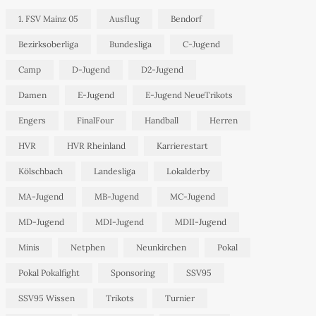
1. FSV Mainz 05
Ausflug
Bendorf
Bezirksoberliga
Bundesliga
C-Jugend
Camp
D-Jugend
D2-Jugend
Damen
E-Jugend
E-Jugend NeueTrikots
Engers
FinalFour
Handball
Herren
HVR
HVR Rheinland
Karrierestart
Kölschbach
Landesliga
Lokalderby
MA-Jugend
MB-Jugend
MC-Jugend
MD-Jugend
MDI-Jugend
MDII-Jugend
Minis
Netphen
Neunkirchen
Pokal
Pokal Pokalfight
Sponsoring
SSV95
SSV95 Wissen
Trikots
Turnier