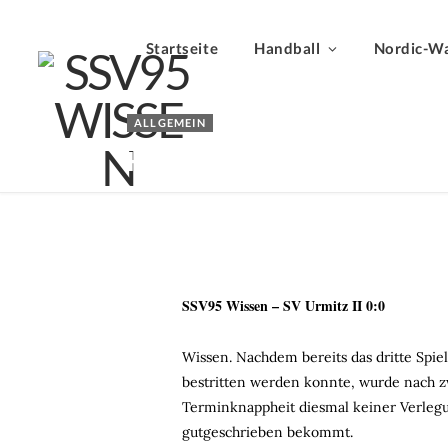
Startseite
Handball
Nordic-Wa
ALLGEMEIN
Herren erhalten Punkte 
BY
23.09.2018
CHRISTIAN HOMBACH
SSV95 Wissen – SV Urmitz II 0:0
Wissen. Nachdem bereits das dritte Spie
bestritten werden konnte, wurde nach 
Terminknappheit diesmal keiner Verlegu
gutgeschrieben bekommt.