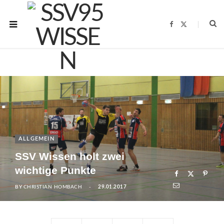
F
X
a
(
c
T
e
w
b
i
o
t
o
t
k
e
r
)
ALLGEMEIN
SSV Wissen holt zwei
wichtige Punkte
BY
CHRISTIAN HOMBACH
29.01.2017