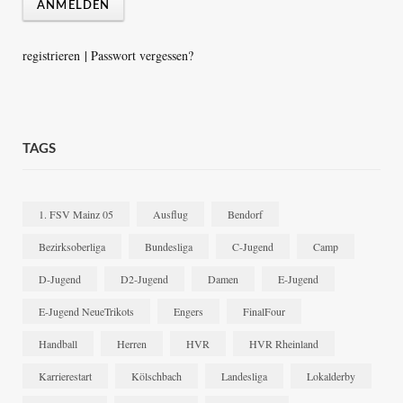
registrieren
|
Passwort vergessen?
TAGS
1. FSV Mainz 05
Ausflug
Bendorf
Bezirksoberliga
Bundesliga
C-Jugend
Camp
D-Jugend
D2-Jugend
Damen
E-Jugend
E-Jugend NeueTrikots
Engers
FinalFour
Handball
Herren
HVR
HVR Rheinland
Karrierestart
Kölschbach
Landesliga
Lokalderby