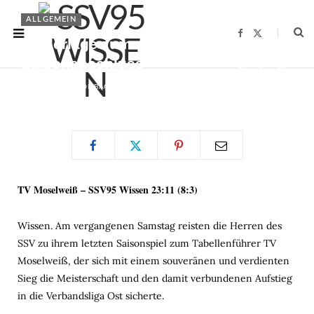
ALLGEMEIN
F
X
Niederlage zum
a
(
c
T
Saisonabschluss
e
w
b
i
o
t
o
t
BY
CHRISTIAN HOMBACH
01.05.2016
k
e
r
)
TV Moselweiß – SSV95 Wissen 23:11 (8:3)
Wissen. Am vergangenen Samstag reisten die Herren des
SSV zu ihrem letzten Saisonspiel zum Tabellenführer TV
Moselweiß, der sich mit einem souveränen und verdienten
Sieg die Meisterschaft und den damit verbundenen Aufstieg
in die Verbandsliga Ost sicherte.