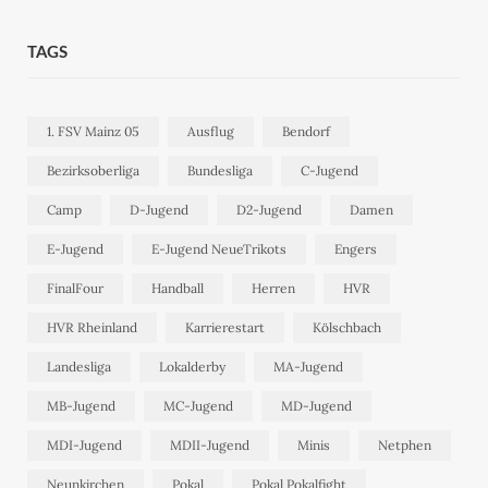
TAGS
1. FSV Mainz 05
Ausflug
Bendorf
Bezirksoberliga
Bundesliga
C-Jugend
Camp
D-Jugend
D2-Jugend
Damen
E-Jugend
E-Jugend NeueTrikots
Engers
FinalFour
Handball
Herren
HVR
HVR Rheinland
Karrierestart
Kölschbach
Landesliga
Lokalderby
MA-Jugend
MB-Jugend
MC-Jugend
MD-Jugend
MDI-Jugend
MDII-Jugend
Minis
Netphen
Neunkirchen
Pokal
Pokal Pokalfight