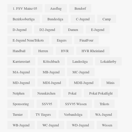
1. FSV Mainz 05
Ausflug
Bendorf
Bezirksoberliga
Bundesliga
C-Jugend
Camp
D-Jugend
D2-Jugend
Damen
E-Jugend
E-Jugend NeueTrikots
Engers
FinalFour
Handball
Herren
HVR
HVR Rheinland
Karrierestart
Kölschbach
Landesliga
Lokalderby
MA-Jugend
MB-Jugend
MC-Jugend
MD-Jugend
MDI-Jugend
MDII-Jugend
Minis
Netphen
Neunkirchen
Pokal
Pokal Pokalfight
Sponsoring
SSV95
SSV95 Wissen
Trikots
Turnier
TV Engers
Verbandsliga
WA-Jugend
WB-Jugend
WC-Jugend
WD-Jugend
Wissen