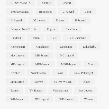
1. FSV Mainz 05
Ausflug
Bendorf
Bezirksoberliga
Bundesliga
C-Jugend
Camp
D-Jugend
D2-Jugend
Damen
E-Jugend
E-Jugend NeueTrikots
Engers
FinalFour
Handball
Herren
HVR
HVR Rheinland
Karrierestart
Kölschbach
Landesliga
Lokalderby
MA-Jugend
MB-Jugend
MC-Jugend
MD-Jugend
MDI-Jugend
MDII-Jugend
Minis
Netphen
Neunkirchen
Pokal
Pokal Pokalfight
Sponsoring
SSV95
SSV95 Wissen
Trikots
Turnier
TV Engers
Verbandsliga
WA-Jugend
WB-Jugend
WC-Jugend
WD-Jugend
Wissen