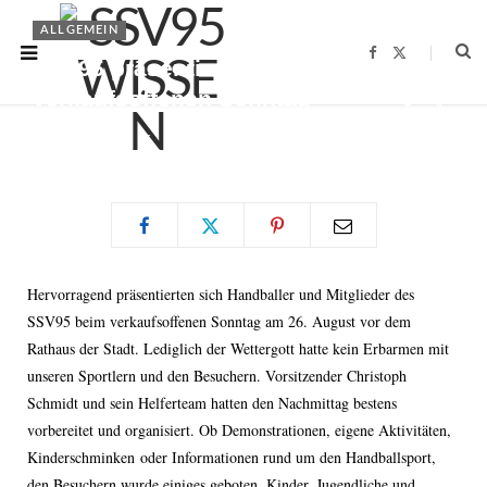
ALLGEMEIN
F
X
SSV95 präsentiert sich beim
a
(
c
T
verkaufsoffenen Sonntag
e
w
b
i
o
t
BY
LUDWIG HEER
28.08.2012
o
t
k
e
r
)
Hervorragend präsentierten sich Handballer und Mitglieder des
SSV95 beim verkaufsoffenen Sonntag am 26. August vor dem
Rathaus der Stadt. Lediglich der Wettergott hatte kein Erbarmen mit
unseren Sportlern und den Besuchern. Vorsitzender Christoph
Schmidt und sein Helferteam hatten den Nachmittag bestens
vorbereitet und organisiert. Ob Demonstrationen, eigene Aktivitäten,
Kinderschminken oder Informationen rund um den Handballsport,
den Besuchern wurde einiges geboten. Kinder, Jugendliche und