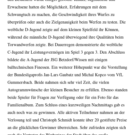
Erwachsene hatten die Möglichkeit, Erfahrungen mit dem
Schwungtuch zu machen, die Geschwindigkeit ihres Wurfes zu
überprüfen oder auch die Zielgenauigkeit beim Werfen zu testen. Die
weibliche D-Jugend zeigte auf dem kleinen Spielfeld ihr Können,
während die männliche D-Jugend überwiegend ihre Qualitäten beim
Torwandwerfen zeigte. Bei Dauerregen demonstrierte die weibliche
C-Jugend ihr Leistungsvermögen im Spiel 3 gegen 3. Den Abschluss
bildete die A-Jugend der JSG Betzdorf/Wissen mit einigen
balltechnischen Finessen. Ein weiterer Höhepunkt war die Vorstellung
der Bundesligaprofis Jan-Lars Gaubatz und Michal Kopco vom VfL
Gummersbach. Beide nahmen sich sehr viel Zeit, die vielen
Autogrammwünsche der kleinen Besucher zu erfüllen. Ebenso standen
beide Spieler für Fragen zur Verfügung oder für ein Foto für das
Familienalbum. Zum Schluss eines kurzweiligen Nachmittags gab es
auch noch was zu gewinnen. Alle aktiven Teilnehmer nahmen an der
Verlosung teil und Christoph Schmidt konnte über 20 gestiftete Preise
an die glücklichen Gewinner überreichen. Sehr zufrieden zeigten sich
auch die Vertreter des Werberings der Stadt über das große