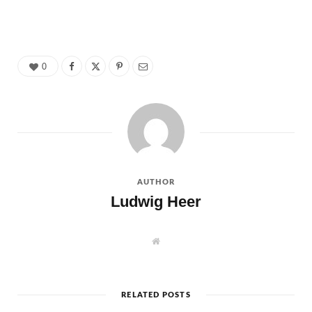
0
AUTHOR
Ludwig Heer
W
e
b
s
i
t
e
RELATED POSTS