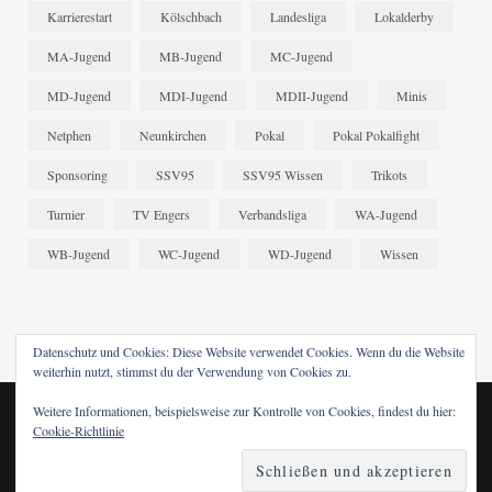
Karrierestart
Kölschbach
Landesliga
Lokalderby
MA-Jugend
MB-Jugend
MC-Jugend
MD-Jugend
MDI-Jugend
MDII-Jugend
Minis
Netphen
Neunkirchen
Pokal
Pokal Pokalfight
Sponsoring
SSV95
SSV95 Wissen
Trikots
Turnier
TV Engers
Verbandsliga
WA-Jugend
WB-Jugend
WC-Jugend
WD-Jugend
Wissen
Datenschutz und Cookies: Diese Website verwendet Cookies. Wenn du die Website
weiterhin nutzt, stimmst du der Verwendung von Cookies zu.
Weitere Informationen, beispielsweise zur Kontrolle von Cookies, findest du hier:
Cookie-Richtlinie
© 2024 SSV95 WISSEN. DESIGNED BY
FABRENNER
.
FACEBOOK
X (TWITTER)
INSTAGRAM