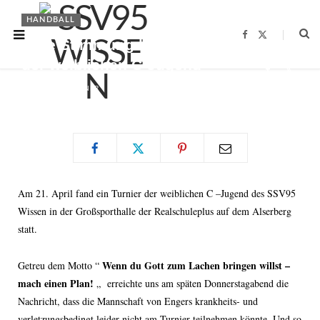
HANDBALL
F
X
Gute Stimmung beim Turnier
a
(
c
T
der weiblichen C-Jugend
e
w
b
i
o
t
BY
FABIAN BRENNER
22.04.2012
o
t
k
e
r
)
Am 21. April fand ein Turnier der weiblichen C –Jugend des SSV95
Wissen in der Großsporthalle der Realschuleplus auf dem Alserberg
statt.
Wenn du Gott zum Lachen bringen willst –
Getreu dem Motto “
mach einen Plan!
„
erreichte uns am späten Donnerstagabend die
Nachricht, dass die Mannschaft von Engers krankheits- und
verletzungsbedingt leider nicht am Turnier teilnehmen könnte. Und so