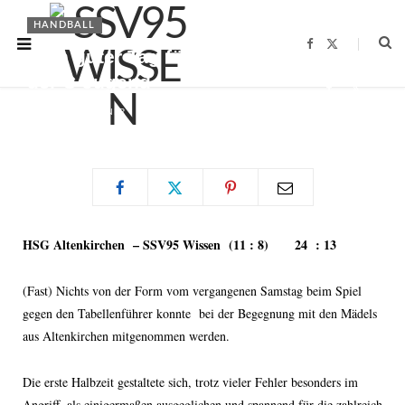
HANDBALL
F
X
Kein guter Tag für die Mädchen
a
(
c
T
der C-Jugend
e
w
b
i
o
t
BY
FABIAN BRENNER
29.01.2012
o
t
k
e
r
)
HSG Altenkirchen – SSV95 Wissen (11 : 8) 24 : 13
(Fast) Nichts von der Form vom vergangenen Samstag beim Spiel
gegen den Tabellenführer konnte bei der Begegnung mit den Mädels
aus Altenkirchen mitgenommen werden.
Die erste Halbzeit gestaltete sich, trotz vieler Fehler besonders im
Angriff, als einigermaßen ausgeglichen und spannend für die zahlreich