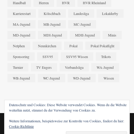
Handball
Herren
HVR
HVR Rheinland
Karrierestart
Kölschbach
Landesliga
Lokalderby
MA-Jugend
MB-Jugend
MC-Jugend
MD-Jugend
MDI-Jugend
MDII-Jugend
Minis
Netphen
Neunkirchen
Pokal
Pokal Pokalfight
Sponsoring
SSV95
SSV95 Wissen
Trikots
Turnier
TV Engers
Verbandsliga
WA-Jugend
WB-Jugend
WC-Jugend
WD-Jugend
Wissen
Datenschutz und Cookies: Diese Website verwendet Cookies. Wenn du die Website
weiterhin nutzt, stimmst du der Verwendung von Cookies zu.
Weitere Informationen, beispielsweise zur Kontrolle von Cookies, findest du hier:
© 2024 SSV95 WISSEN. DESIGNED BY
FABRENNER
.
Cookie-Richtlinie