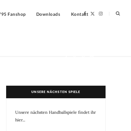
F
X
I
V95 Fanshop
Downloads
Kontakt
a
(
n
c
T
s
e
w
t
b
i
a
o
t
g
o
t
r
k
e
a
r
m
)
UNSERE NÄCHSTEN SPIELE
Unsere nächsten Handballspiele findet ihr
hier...