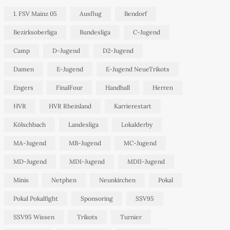
1. FSV Mainz 05
Ausflug
Bendorf
Bezirksoberliga
Bundesliga
C-Jugend
Camp
D-Jugend
D2-Jugend
Damen
E-Jugend
E-Jugend NeueTrikots
Engers
FinalFour
Handball
Herren
HVR
HVR Rheinland
Karrierestart
Kölschbach
Landesliga
Lokalderby
MA-Jugend
MB-Jugend
MC-Jugend
MD-Jugend
MDI-Jugend
MDII-Jugend
Minis
Netphen
Neunkirchen
Pokal
Pokal Pokalfight
Sponsoring
SSV95
SSV95 Wissen
Trikots
Turnier