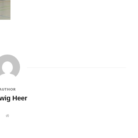
AUTHOR
wig Heer
W
e
b
s
i
t