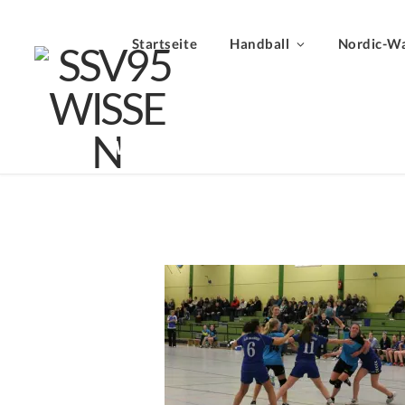
Startseite
Handball
Nordic-Wa
wBJ_2311f
BY
24.11.2013
LUDWIG HEER