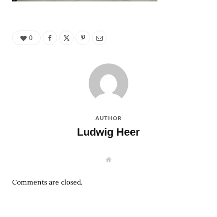
0
AUTHOR
Ludwig Heer
W
e
b
s
Comments are closed.
i
t
e