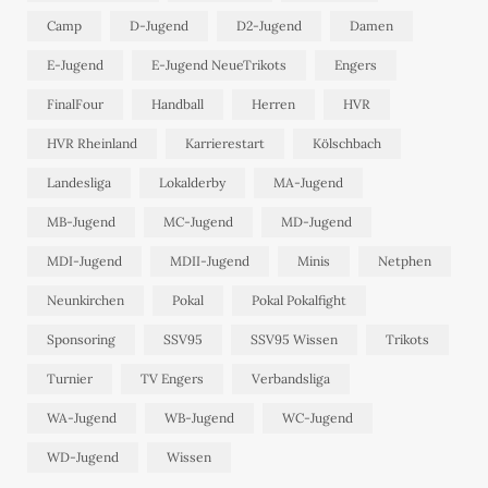
Camp
D-Jugend
D2-Jugend
Damen
E-Jugend
E-Jugend NeueTrikots
Engers
FinalFour
Handball
Herren
HVR
HVR Rheinland
Karrierestart
Kölschbach
Landesliga
Lokalderby
MA-Jugend
MB-Jugend
MC-Jugend
MD-Jugend
MDI-Jugend
MDII-Jugend
Minis
Netphen
Neunkirchen
Pokal
Pokal Pokalfight
Sponsoring
SSV95
SSV95 Wissen
Trikots
Turnier
TV Engers
Verbandsliga
WA-Jugend
WB-Jugend
WC-Jugend
WD-Jugend
Wissen