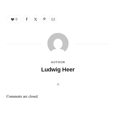
0
AUTHOR
Ludwig Heer
W
e
b
s
Comments are closed.
i
t
e