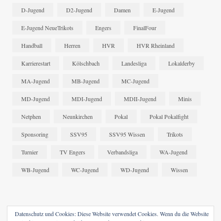
D-Jugend
D2-Jugend
Damen
E-Jugend
E-Jugend NeueTrikots
Engers
FinalFour
Handball
Herren
HVR
HVR Rheinland
Karrierestart
Kölschbach
Landesliga
Lokalderby
MA-Jugend
MB-Jugend
MC-Jugend
MD-Jugend
MDI-Jugend
MDII-Jugend
Minis
Netphen
Neunkirchen
Pokal
Pokal Pokalfight
Sponsoring
SSV95
SSV95 Wissen
Trikots
Turnier
TV Engers
Verbandsliga
WA-Jugend
WB-Jugend
WC-Jugend
WD-Jugend
Wissen
Datenschutz und Cookies: Diese Website verwendet Cookies. Wenn du die Website