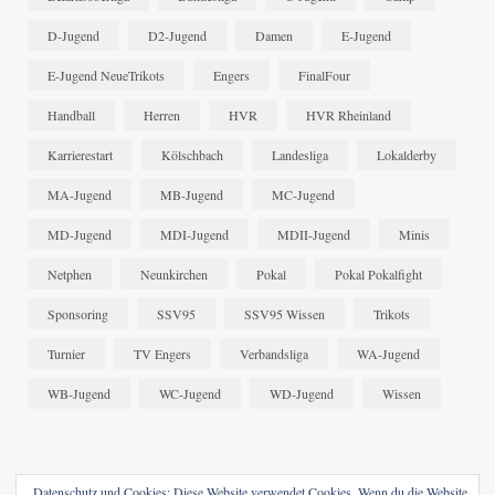
D-Jugend
D2-Jugend
Damen
E-Jugend
E-Jugend NeueTrikots
Engers
FinalFour
Handball
Herren
HVR
HVR Rheinland
Karrierestart
Kölschbach
Landesliga
Lokalderby
MA-Jugend
MB-Jugend
MC-Jugend
MD-Jugend
MDI-Jugend
MDII-Jugend
Minis
Netphen
Neunkirchen
Pokal
Pokal Pokalfight
Sponsoring
SSV95
SSV95 Wissen
Trikots
Turnier
TV Engers
Verbandsliga
WA-Jugend
WB-Jugend
WC-Jugend
WD-Jugend
Wissen
Datenschutz und Cookies: Diese Website verwendet Cookies. Wenn du die Website