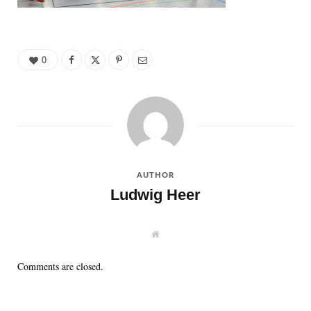
0
AUTHOR
Ludwig Heer
W
e
b
s
Comments are closed.
i
t
e