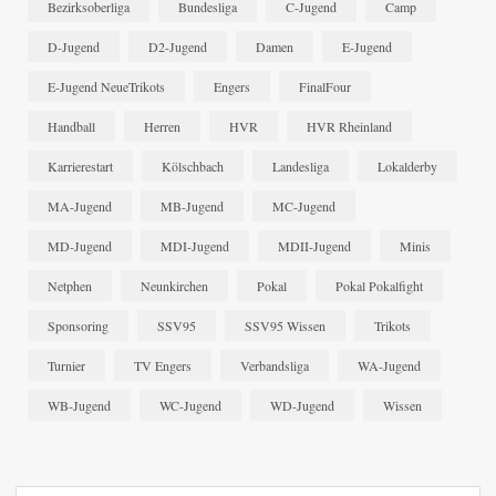
Bezirksoberliga
Bundesliga
C-Jugend
Camp
D-Jugend
D2-Jugend
Damen
E-Jugend
E-Jugend NeueTrikots
Engers
FinalFour
Handball
Herren
HVR
HVR Rheinland
Karrierestart
Kölschbach
Landesliga
Lokalderby
MA-Jugend
MB-Jugend
MC-Jugend
MD-Jugend
MDI-Jugend
MDII-Jugend
Minis
Netphen
Neunkirchen
Pokal
Pokal Pokalfight
Sponsoring
SSV95
SSV95 Wissen
Trikots
Turnier
TV Engers
Verbandsliga
WA-Jugend
WB-Jugend
WC-Jugend
WD-Jugend
Wissen