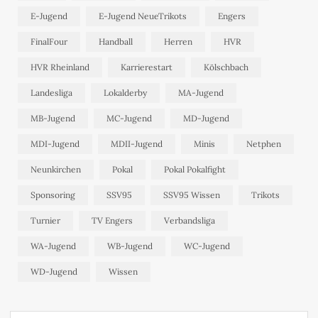
E-Jugend
E-Jugend NeueTrikots
Engers
FinalFour
Handball
Herren
HVR
HVR Rheinland
Karrierestart
Kölschbach
Landesliga
Lokalderby
MA-Jugend
MB-Jugend
MC-Jugend
MD-Jugend
MDI-Jugend
MDII-Jugend
Minis
Netphen
Neunkirchen
Pokal
Pokal Pokalfight
Sponsoring
SSV95
SSV95 Wissen
Trikots
Turnier
TV Engers
Verbandsliga
WA-Jugend
WB-Jugend
WC-Jugend
WD-Jugend
Wissen