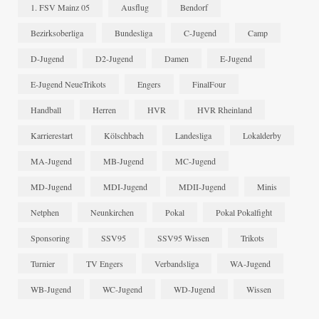
1. FSV Mainz 05
Ausflug
Bendorf
Bezirksoberliga
Bundesliga
C-Jugend
Camp
D-Jugend
D2-Jugend
Damen
E-Jugend
E-Jugend NeueTrikots
Engers
FinalFour
Handball
Herren
HVR
HVR Rheinland
Karrierestart
Kölschbach
Landesliga
Lokalderby
MA-Jugend
MB-Jugend
MC-Jugend
MD-Jugend
MDI-Jugend
MDII-Jugend
Minis
Netphen
Neunkirchen
Pokal
Pokal Pokalfight
Sponsoring
SSV95
SSV95 Wissen
Trikots
Turnier
TV Engers
Verbandsliga
WA-Jugend
WB-Jugend
WC-Jugend
WD-Jugend
Wissen