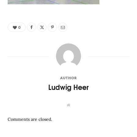
0
AUTHOR
Ludwig Heer
W
e
b
s
Comments are closed.
i
t
e