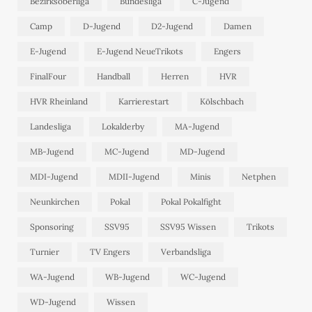
Bezirksoberliga
Bundesliga
C-Jugend
Camp
D-Jugend
D2-Jugend
Damen
E-Jugend
E-Jugend NeueTrikots
Engers
FinalFour
Handball
Herren
HVR
HVR Rheinland
Karrierestart
Kölschbach
Landesliga
Lokalderby
MA-Jugend
MB-Jugend
MC-Jugend
MD-Jugend
MDI-Jugend
MDII-Jugend
Minis
Netphen
Neunkirchen
Pokal
Pokal Pokalfight
Sponsoring
SSV95
SSV95 Wissen
Trikots
Turnier
TV Engers
Verbandsliga
WA-Jugend
WB-Jugend
WC-Jugend
WD-Jugend
Wissen