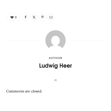
0
AUTHOR
Ludwig Heer
W
e
b
s
Comments are closed.
i
t
e