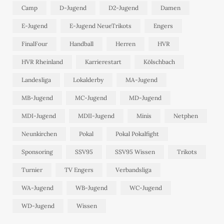
Camp
D-Jugend
D2-Jugend
Damen
E-Jugend
E-Jugend NeueTrikots
Engers
FinalFour
Handball
Herren
HVR
HVR Rheinland
Karrierestart
Kölschbach
Landesliga
Lokalderby
MA-Jugend
MB-Jugend
MC-Jugend
MD-Jugend
MDI-Jugend
MDII-Jugend
Minis
Netphen
Neunkirchen
Pokal
Pokal Pokalfight
Sponsoring
SSV95
SSV95 Wissen
Trikots
Turnier
TV Engers
Verbandsliga
WA-Jugend
WB-Jugend
WC-Jugend
WD-Jugend
Wissen