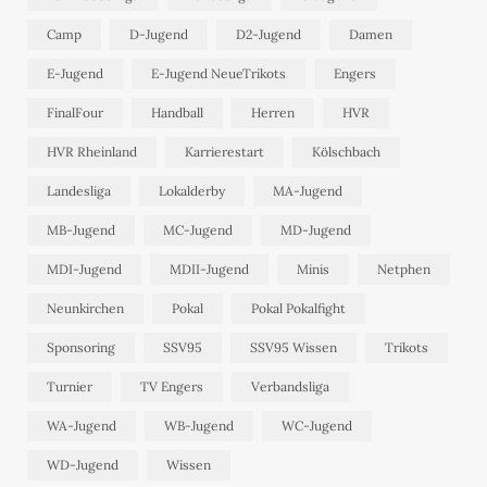
Camp
D-Jugend
D2-Jugend
Damen
E-Jugend
E-Jugend NeueTrikots
Engers
FinalFour
Handball
Herren
HVR
HVR Rheinland
Karrierestart
Kölschbach
Landesliga
Lokalderby
MA-Jugend
MB-Jugend
MC-Jugend
MD-Jugend
MDI-Jugend
MDII-Jugend
Minis
Netphen
Neunkirchen
Pokal
Pokal Pokalfight
Sponsoring
SSV95
SSV95 Wissen
Trikots
Turnier
TV Engers
Verbandsliga
WA-Jugend
WB-Jugend
WC-Jugend
WD-Jugend
Wissen