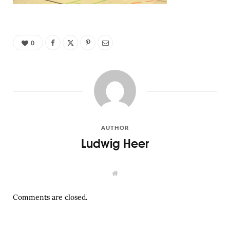
0
AUTHOR
Ludwig Heer
W
e
b
s
Comments are closed.
i
t
e