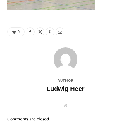
0
AUTHOR
Ludwig Heer
W
e
b
s
Comments are closed.
i
t
e