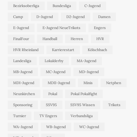
Bezirksoberliga
Bundesliga
C-Jugend
Camp
D-Jugend
D2-Jugend
Damen
E-Jugend
E-Jugend NeueTrikots
Engers
FinalFour
Handball
Herren
HVR
HVR Rheinland
Karrierestart
Kölschbach
Landesliga
Lokalderby
MA-Jugend
MB-Jugend
MC-Jugend
MD-Jugend
MDI-Jugend
MDII-Jugend
Minis
Netphen
Neunkirchen
Pokal
Pokal Pokalfight
Sponsoring
SSV95
SSV95 Wissen
Trikots
Turnier
TV Engers
Verbandsliga
WA-Jugend
WB-Jugend
WC-Jugend