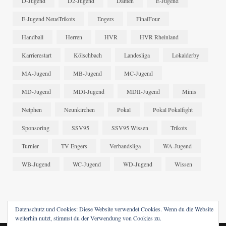
D-Jugend
D2-Jugend
Damen
E-Jugend
E-Jugend NeueTrikots
Engers
FinalFour
Handball
Herren
HVR
HVR Rheinland
Karrierestart
Kölschbach
Landesliga
Lokalderby
MA-Jugend
MB-Jugend
MC-Jugend
MD-Jugend
MDI-Jugend
MDII-Jugend
Minis
Netphen
Neunkirchen
Pokal
Pokal Pokalfight
Sponsoring
SSV95
SSV95 Wissen
Trikots
Turnier
TV Engers
Verbandsliga
WA-Jugend
WB-Jugend
WC-Jugend
WD-Jugend
Wissen
Datenschutz und Cookies: Diese Website verwendet Cookies. Wenn du die Website
weiterhin nutzt, stimmst du der Verwendung von Cookies zu.