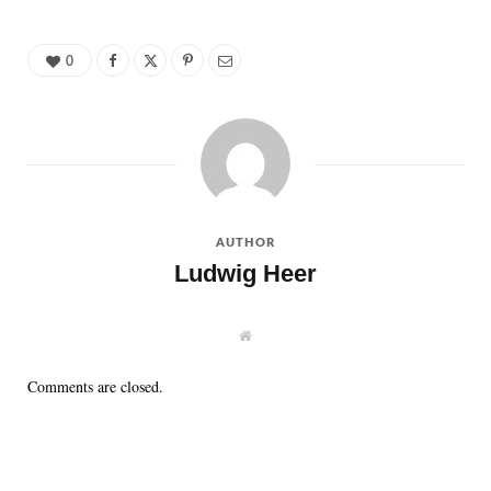
0
AUTHOR
Ludwig Heer
W
e
b
s
Comments are closed.
i
t
e