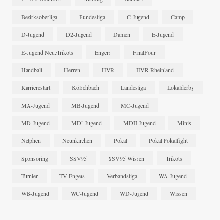
Bezirksoberliga
Bundesliga
C-Jugend
Camp
D-Jugend
D2-Jugend
Damen
E-Jugend
E-Jugend NeueTrikots
Engers
FinalFour
Handball
Herren
HVR
HVR Rheinland
Karrierestart
Kölschbach
Landesliga
Lokalderby
MA-Jugend
MB-Jugend
MC-Jugend
MD-Jugend
MDI-Jugend
MDII-Jugend
Minis
Netphen
Neunkirchen
Pokal
Pokal Pokalfight
Sponsoring
SSV95
SSV95 Wissen
Trikots
Turnier
TV Engers
Verbandsliga
WA-Jugend
WB-Jugend
WC-Jugend
WD-Jugend
Wissen