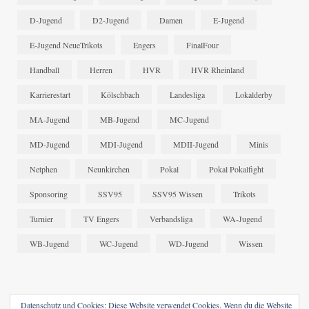
D-Jugend
D2-Jugend
Damen
E-Jugend
E-Jugend NeueTrikots
Engers
FinalFour
Handball
Herren
HVR
HVR Rheinland
Karrierestart
Kölschbach
Landesliga
Lokalderby
MA-Jugend
MB-Jugend
MC-Jugend
MD-Jugend
MDI-Jugend
MDII-Jugend
Minis
Netphen
Neunkirchen
Pokal
Pokal Pokalfight
Sponsoring
SSV95
SSV95 Wissen
Trikots
Turnier
TV Engers
Verbandsliga
WA-Jugend
WB-Jugend
WC-Jugend
WD-Jugend
Wissen
Datenschutz und Cookies: Diese Website verwendet Cookies. Wenn du die Website