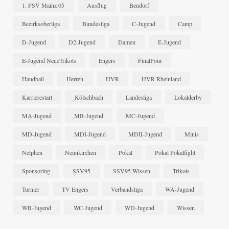
1. FSV Mainz 05
Ausflug
Bendorf
Bezirksoberliga
Bundesliga
C-Jugend
Camp
D-Jugend
D2-Jugend
Damen
E-Jugend
E-Jugend NeueTrikots
Engers
FinalFour
Handball
Herren
HVR
HVR Rheinland
Karrierestart
Kölschbach
Landesliga
Lokalderby
MA-Jugend
MB-Jugend
MC-Jugend
MD-Jugend
MDI-Jugend
MDII-Jugend
Minis
Netphen
Neunkirchen
Pokal
Pokal Pokalfight
Sponsoring
SSV95
SSV95 Wissen
Trikots
Turnier
TV Engers
Verbandsliga
WA-Jugend
WB-Jugend
WC-Jugend
WD-Jugend
Wissen