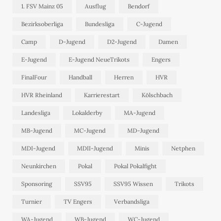
1. FSV Mainz 05
Ausflug
Bendorf
Bezirksoberliga
Bundesliga
C-Jugend
Camp
D-Jugend
D2-Jugend
Damen
E-Jugend
E-Jugend NeueTrikots
Engers
FinalFour
Handball
Herren
HVR
HVR Rheinland
Karrierestart
Kölschbach
Landesliga
Lokalderby
MA-Jugend
MB-Jugend
MC-Jugend
MD-Jugend
MDI-Jugend
MDII-Jugend
Minis
Netphen
Neunkirchen
Pokal
Pokal Pokalfight
Sponsoring
SSV95
SSV95 Wissen
Trikots
Turnier
TV Engers
Verbandsliga
WA-Jugend
WB-Jugend
WC-Jugend