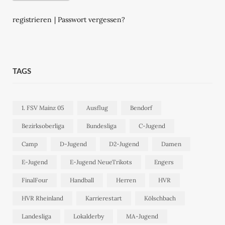
registrieren
|
Passwort vergessen?
TAGS
1. FSV Mainz 05
Ausflug
Bendorf
Bezirksoberliga
Bundesliga
C-Jugend
Camp
D-Jugend
D2-Jugend
Damen
E-Jugend
E-Jugend NeueTrikots
Engers
FinalFour
Handball
Herren
HVR
HVR Rheinland
Karrierestart
Kölschbach
Landesliga
Lokalderby
MA-Jugend