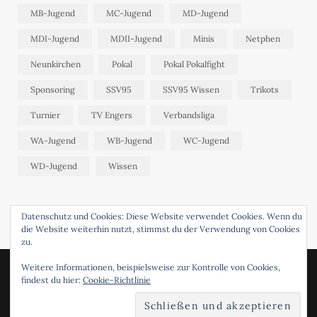
MB-Jugend
MC-Jugend
MD-Jugend
MDI-Jugend
MDII-Jugend
Minis
Netphen
Neunkirchen
Pokal
Pokal Pokalfight
Sponsoring
SSV95
SSV95 Wissen
Trikots
Turnier
TV Engers
Verbandsliga
WA-Jugend
WB-Jugend
WC-Jugend
WD-Jugend
Wissen
Datenschutz und Cookies: Diese Website verwendet Cookies. Wenn du
die Website weiterhin nutzt, stimmst du der Verwendung von Cookies
zu.
Weitere Informationen, beispielsweise zur Kontrolle von Cookies,
© 2024 SSV95 WISSEN. DESIGNED BY
FABRENNER
.
findest du hier:
Cookie-Richtlinie
FACEBOOK
X (TWITTER)
INSTAGRAM