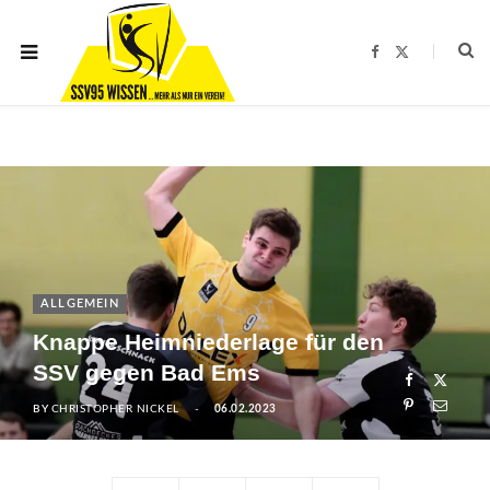
F
X
a
(
c
T
e
w
b
i
o
t
o
t
k
e
r
)
ALLGEMEIN
Knappe Heimniederlage für den
SSV gegen Bad Ems
BY
CHRISTOPHER NICKEL
06.02.2023