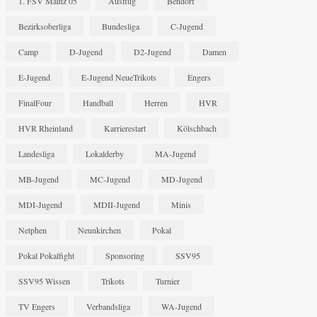
1. FSV Mainz 05
Ausflug
Bendorf
Bezirksoberliga
Bundesliga
C-Jugend
Camp
D-Jugend
D2-Jugend
Damen
E-Jugend
E-Jugend NeueTrikots
Engers
FinalFour
Handball
Herren
HVR
HVR Rheinland
Karrierestart
Kölschbach
Landesliga
Lokalderby
MA-Jugend
MB-Jugend
MC-Jugend
MD-Jugend
MDI-Jugend
MDII-Jugend
Minis
Netphen
Neunkirchen
Pokal
Pokal Pokalfight
Sponsoring
SSV95
SSV95 Wissen
Trikots
Turnier
TV Engers
Verbandsliga
WA-Jugend