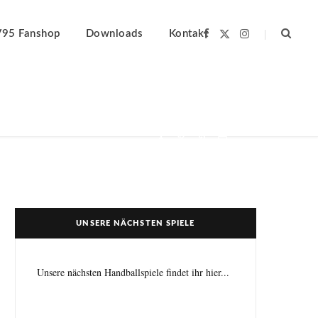
F
X
I
V95 Fanshop
Downloads
Kontakt
a
(
n
c
T
s
e
w
t
b
i
a
o
t
g
o
t
r
k
e
a
r
m
)
UNSERE NÄCHSTEN SPIELE
Unsere nächsten Handballspiele findet ihr hier...