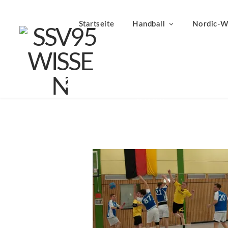
Startseite
Handball
Nordic-W
20140208-h-ssv-urmitz (2
BY
FABIAN BRENNER
09.02.2014