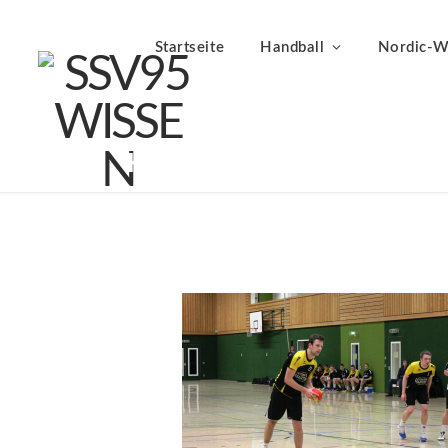
Startseite
Handball
Nordic-W
HE_070315-05
BY
LUDWIG HEER
08.03.2015