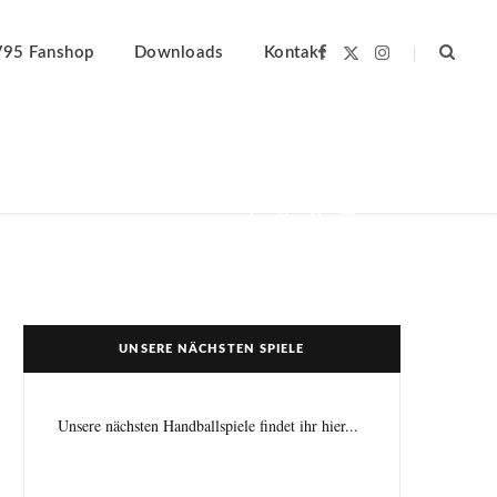
F
X
I
V95 Fanshop
Downloads
Kontakt
a
(
n
c
T
s
e
w
t
b
i
a
o
t
g
o
t
r
k
e
a
r
m
)
UNSERE NÄCHSTEN SPIELE
Unsere nächsten Handballspiele findet ihr hier...