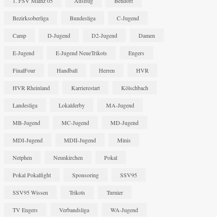
1. FSV Mainz 05
Ausflug
Bendorf
Bezirksoberliga
Bundesliga
C-Jugend
Camp
D-Jugend
D2-Jugend
Damen
E-Jugend
E-Jugend NeueTrikots
Engers
FinalFour
Handball
Herren
HVR
HVR Rheinland
Karrierestart
Kölschbach
Landesliga
Lokalderby
MA-Jugend
MB-Jugend
MC-Jugend
MD-Jugend
MDI-Jugend
MDII-Jugend
Minis
Netphen
Neunkirchen
Pokal
Pokal Pokalfight
Sponsoring
SSV95
SSV95 Wissen
Trikots
Turnier
TV Engers
Verbandsliga
WA-Jugend