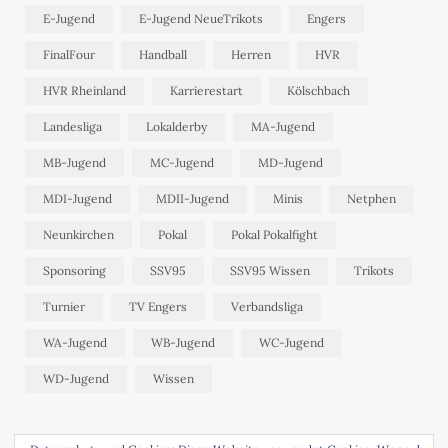
E-Jugend
E-Jugend NeueTrikots
Engers
FinalFour
Handball
Herren
HVR
HVR Rheinland
Karrierestart
Kölschbach
Landesliga
Lokalderby
MA-Jugend
MB-Jugend
MC-Jugend
MD-Jugend
MDI-Jugend
MDII-Jugend
Minis
Netphen
Neunkirchen
Pokal
Pokal Pokalfight
Sponsoring
SSV95
SSV95 Wissen
Trikots
Turnier
TV Engers
Verbandsliga
WA-Jugend
WB-Jugend
WC-Jugend
WD-Jugend
Wissen